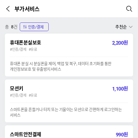
부가서비스
이전 페이지
검색
본문시작
총
8
건
추천순
인증/결제
휴대폰분실보호
원
2,200
#인증/결제 #유료
휴대폰 분실 시 분실폰을 제어, 백업 및 복구, 데이터 초기화를 통한
개인정보보호 및 유출방지서비스
모션키
원
1,100
#인증/결제 #유료
스마트폰을 흔들거나 터치 또는 기울이는 모션으로 간편하게 로그인하는
서비스
스마트안전결제
원
990