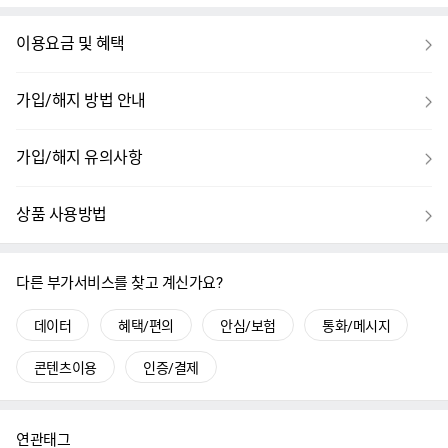
보
이용요금 및 혜택
기
보
가입/해지 방법 안내
기
보
가입/해지 유의사항
기
보
상품 사용방법
기
다른 부가서비스를 찾고 계신가요?
데이터
혜택/편의
안심/보험
통화/메시지
콘텐츠이용
인증/결제
연관태그