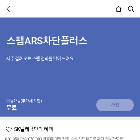
이전 페이지
검색
본문시작
스팸ARS차단플러스
자주 걸려 오는 스팸 전화를 막아 드려요.
이용요금(부가세 포함)
가입
무료
SK텔레콤만의 혜택
030, 050, 060 ,070, 080 번호에 대한 전화 수신 선택적으로 차단 가능하도록