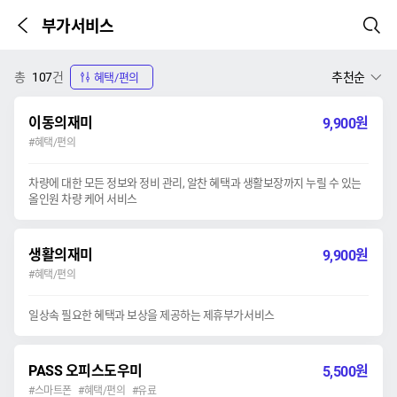
부가서비스
이전 페이지
검색
본문시작
총
107
건
추천순
혜택/편의
이동의재미
원
9,900
#혜택/편의
차량에 대한 모든 정보와 정비 관리, 알찬 혜택과 생활보장까지 누릴 수 있는
올인원 차량 케어 서비스
생활의재미
원
9,900
#혜택/편의
일상속 필요한 혜택과 보상을 제공하는 제휴부가서비스
PASS 오피스도우미
원
5,500
#스마트폰 #혜택/편의 #유료