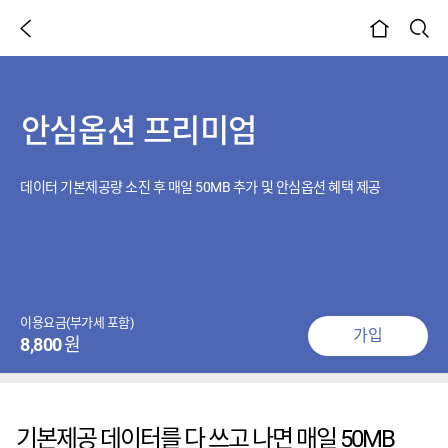
이전 페이지
검색
본문시작
안심옵션 프리미엄
데이터 기본제공량 소진 후 매일 50MB 추가 및 안심옵션 혜택 제공
이용요금(부가세 포함)
가입
8,800
원
기본제공 데이터를 다 쓰고 나면 매일 50MB