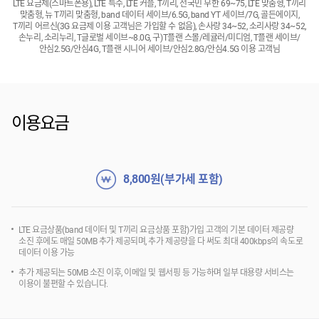
LTE 요금제(스마트폰용), LTE 특수, LTE 커플, T끼리, 전국민 무한 69~75, LTE 맞춤형, T끼리
맞춤형, 뉴 T끼리 맞춤형, band 데이터 세이브/6.5G, band YT 세이브/7G, 골든에이지,
T끼리 어르신(3G 요금제 이용 고객님은 가입할 수 없음), 손사랑 34~52, 소리사랑 34~52,
손누리, 소리누리, T글로벌 세이브~8.0G, 구)T플랜 스몰/레귤러/미디엄, T플랜 세이브/
안심2.5G/안심4G, T플랜 시니어 세이브/안심2.8G/안심4.5G 이용 고객님
이용요금
8,800
원(부가세 포함)
LTE 요금상품(band 데이터 및 T끼리 요금상품 포함)가입 고객의 기본 데이터 제공량
소진 후에도 매일 50MB 추가 제공되며, 추가 제공량을 다 써도 최대 400kbps의 속도로
데이터 이용 가능
추가 제공되는 50MB 소진 이후, 이메일 및 웹서핑 등 가능하며 일부 대용량 서비스는
이용이 불편할 수 있습니다.