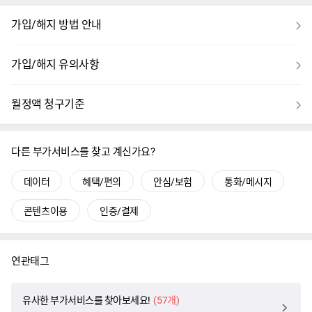
보
가입/해지 방법 안내
기
보
가입/해지 유의사항
기
보
월정액 청구기준
기
다른 부가서비스를 찾고 계신가요?
데이터
혜택/편의
안심/보험
통화/메시지
콘텐츠이용
인증/결제
연관태그
유사한 부가서비스를 찾아보세요!
(
57
개)