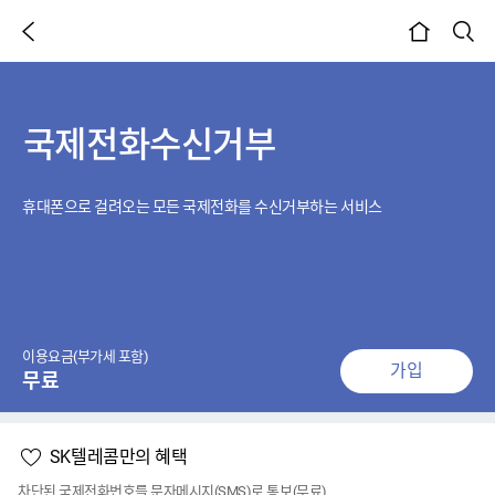
이전 페이지
검색
본문시작
국제전화수신거부
휴대폰으로 걸려오는 모든 국제전화를 수신거부하는 서비스
이용요금(부가세 포함)
가입
무료
SK텔레콤만의 혜택
차단된 국제전화번호를 문자메시지(SMS)로 통보(무료)