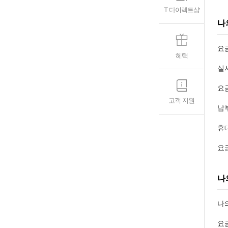
T 다이렉트샵
나
요
혜택
실
요
고객 지원
납
휴
요
나
나
요