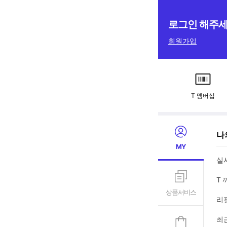
로그인 해주
회원가입
T 멤버십
M
나
Y
MY
실
T 
상품서비스
리
최