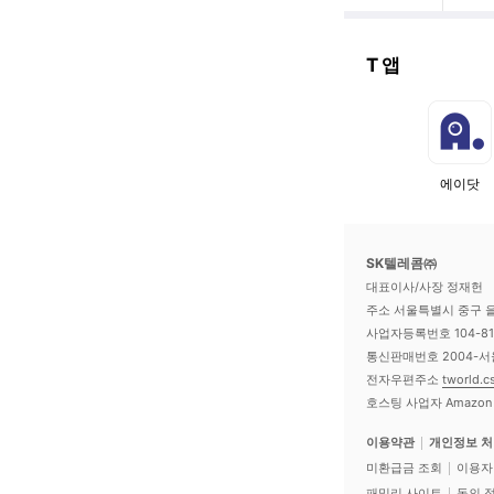
T 앱
에이닷
SK텔레콤㈜
대표이사/사장 정재헌
주소 서울특별시 중구 을
사업자등록번호 104-81
통신판매번호 2004-서
전자우편주소
tworld.
호스팅 사업자 Amazon We
이용약관
개인정보 
미환급금 조회
이용자
패밀리 사이트
동의 