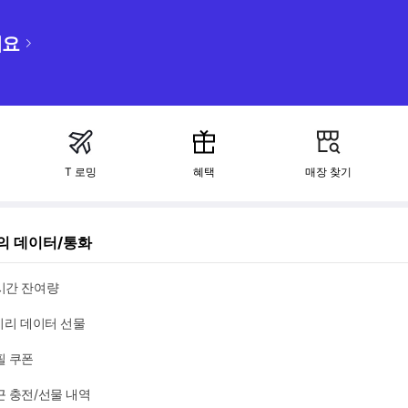
세요
T 로밍
혜택
매장 찾기
의 데이터/통화
시간 잔여량
끼리 데이터 선물
필 쿠폰
근 충전/선물 내역