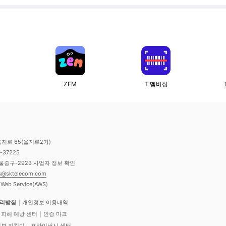
ZEM
T 멤버십
지로 65(을지로2가)
-37225
울중구-2923
사업자 정보 확인
cs@sktelecom.com
b Service(AWS)
처리방침
개인정보 이용내역
 피해 예방 센터
인증 마크
정보 지킴이
프라이버시 센터