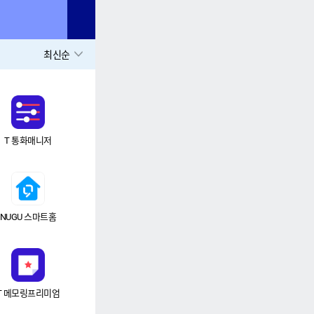
최신순
T 통화매니저
NUGU 스마트홈
T 메모링프리미엄