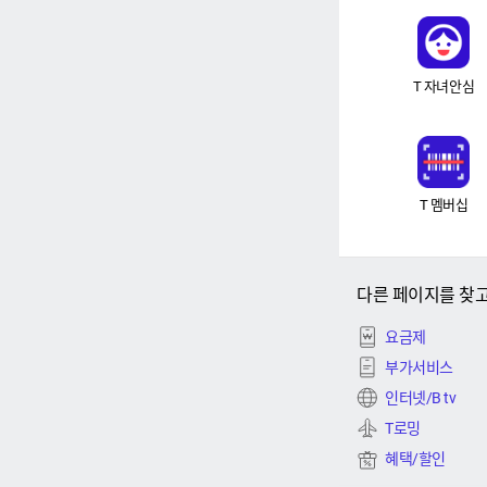
T 자녀안심
T 멤버십
다른 페이지를 찾
요금제
부가서비스
인터넷/B tv
T로밍
혜택/할인