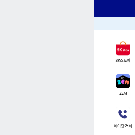
SK스토아
ZEM
에이닷 전화