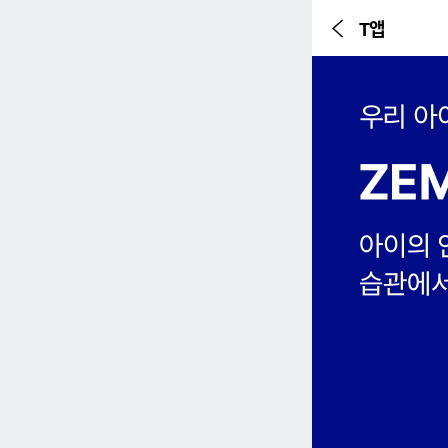
T앱
이전 페이지
본문시작