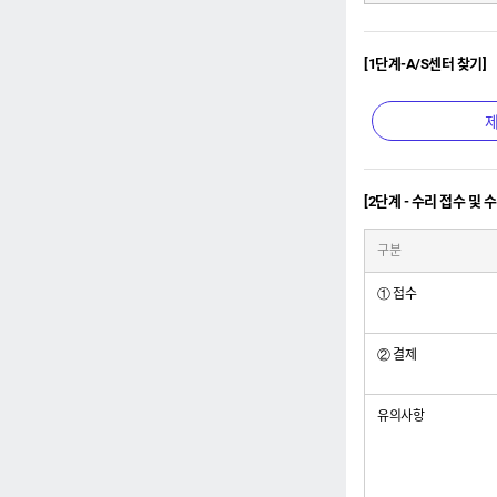
[1단계-A/S센터 찾기]
제
[2단계 - 수리 접수 및 
구분
① 접수
② 결제
유의사항