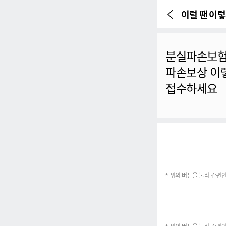
이럴 땐 이
이전 페이지
본문시작
분실파손보험
파손보상 이
접수하세요
위의 버튼을 눌러 간편인