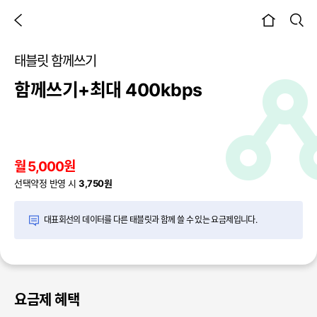
이전 페이지
검색
본문시작
태블릿 함께쓰기
함께쓰기+최대 400kbps
월 5,000원
선택약정 반영 시
3,750원
대표회선의 데이터를 다른 태블릿과 함께 쓸 수 있는 요금제입니다.
요금제 혜택