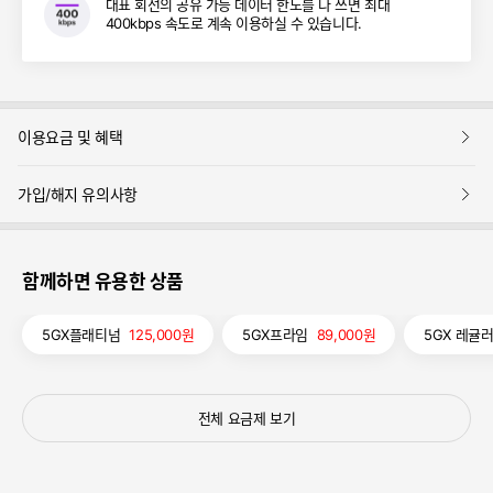
대표 회선의 공유 가능 데이터 한도를 다 쓰면 최대
400kbps 속도로 계속 이용하실 수 있습니다.
보
이용요금 및 혜택
기
보
가입/해지 유의사항
기
함께하면 유용한 상품
5GX플래티넘
125,000원
5GX프라임
89,000원
5GX 레귤
전체 요금제 보기