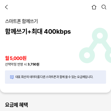
이전 페이지
검색
본문시작
스마트폰 함께쓰기
함께쓰기+최대 400kbps
월 5,000원
선택약정 반영 시
3,750원
대표 회선의 데이터를 다른 스마트폰과 함께 쓸 수 있는 요금제입니다.
요금제 혜택