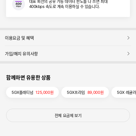
대표 회선의 공유 가능 데이터 한도를 다 쓰면 최대
400kbps 속도로 계속 이용하실 수 있습니다.
보
이용요금 및 혜택
기
보
가입/해지 유의사항
기
함께하면 유용한 상품
5GX플래티넘
125,000원
5GX프라임
89,000원
5GX 레귤
전체 요금제 보기