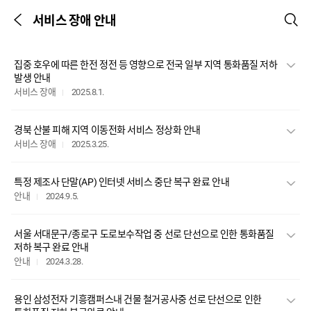
서비스 장애 안내
이전 페이지
검색
본문시작
집중 호우에 따른 한전 정전 등 영향으로 전국 일부 지역 통화품질 저하
발생 안내
2025.8.1.
서비스 장애
경북 산불 피해 지역 이동전화 서비스 정상화 안내
2025.3.25.
서비스 장애
특정 제조사 단말(AP) 인터넷 서비스 중단 복구 완료 안내
2024.9.5.
안내
서울 서대문구/종로구 도로보수작업 중 선로 단선으로 인한 통화품질
저하 복구 완료 안내
2024.3.28.
안내
용인 삼성전자 기흥캠퍼스내 건물 철거공사중 선로 단선으로 인한